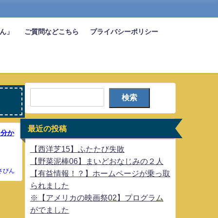
びん」
ご質問などこちら
プライバシーポリシー
検索
最近の投稿
を分か
【西洋芝15】ふたたび失敗
【野菜泥棒06】まいどおなじみの２人
さびん
【有益情報！？】ホームページが乗っ取
られました
※【アメリカの映画祭02】プログラム
がでました