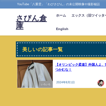
YouTube「八重雲」「わびさびん」の未公開映像や撮影秘話
ホーム
エックス（旧ツイッタ
さびん倉
庫
English
美しいの記事一覧
【オリンピック柔道】外国人よ、
つかむな！
2024年8月1日
いろいろ