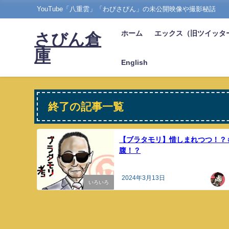
YouTube「八重雲」「わびさびん」の未公開映像や撮影秘話
ホーム
エックス（旧ツイッタ
さびん倉
庫
English
終了の記事一覧
【ブラタモリ】惜しまれつつ！？
腹！？
2024年3月13日
いろいろ