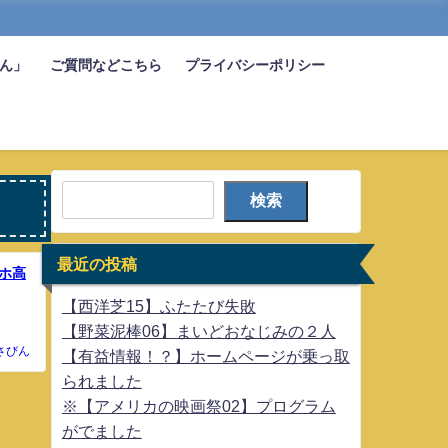
びん」
ご質問などこちら
プライバシーポリシー
検索
最近の投稿
ホ高
【西洋芝15】ふたたび失敗
【野菜泥棒06】まいどおなじみの２人
さびん
【有益情報！？】ホームページが乗っ取
られました
※【アメリカの映画祭02】プログラム
がでました