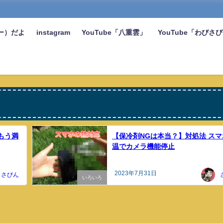
ー）だよ
instagram
YouTube「八重雲」
YouTube「わびさ
もう満
【保冷剤NGは本当？】対処法 スマ
温でカメラ機能停止
2023年7月31日
さびん
いろいろ