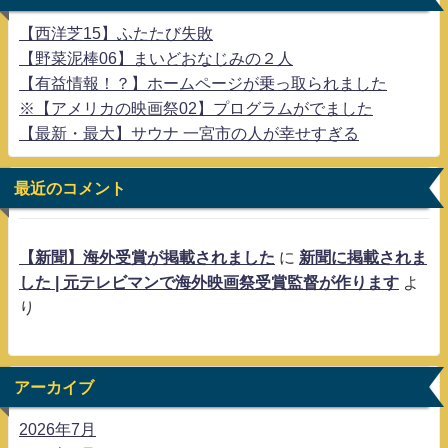
【西洋芝15】ふたたび失敗
【野菜泥棒06】まいどおなじみの２人
【有益情報！？】ホームページが乗っ取られました
※【アメリカの映画祭02】プログラムがでました
【最新・最大】サウナ 一宮市の人が幸せすぎる
最近のコメント
【新聞】海外受賞が掲載されました
に
新聞に掲載されま
した | 元テレビマンで海外映画祭受賞監督が作ります
よ
り
アーカイブ
2026年7月