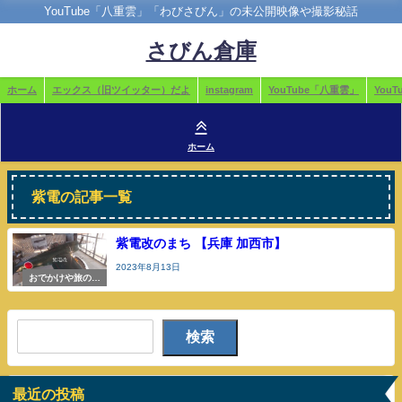
YouTube「八重雲」「わびさびん」の未公開映像や撮影秘話
さびん倉庫
ホーム
エックス（旧ツイッター）だよ
instagram
YouTube「八重雲」
You
ホーム
紫電の記事一覧
紫電改のまち 【兵庫 加西市】
2023年8月13日
おでかけや旅の参
考
検索
最近の投稿