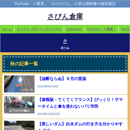
YouTube「八重雲」「わびさびん」の未公開映像や撮影秘話
さびん倉庫
ホーム
エックス（旧ツイッター）だよ
instagram
YouTube「八重雲」
You
ホーム
秋の記事一覧
【油断ならぬ】９月の室温
2024年9月18日
いろいろ
【速報版・てくてくフランス】びっくり！サマ
ータイムと傘を使わないパリ市民
おでかけや旅の参
2023年10月31日
考
【美しいダム】白水ダムの行き方を分かりやす