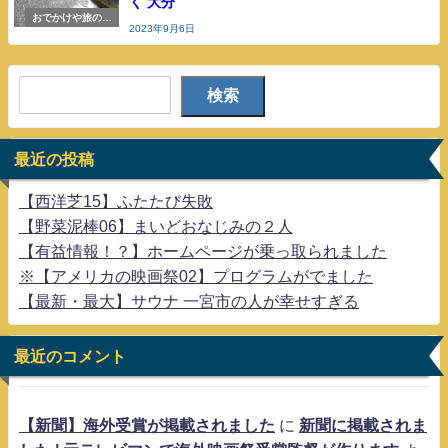
く 大分
おでかけや旅の参
2023年9月6日
考
検索
最近の投稿
【西洋芝15】ふたたび失敗
【野菜泥棒06】まいどおなじみの２人
【有益情報！？】ホームページが乗っ取られました
※【アメリカの映画祭02】プログラムがでました
【最新・最大】サウナ 一宮市の人が幸せすぎる
最近のコメント
【新聞】海外受賞が掲載されました
に
新聞に掲載されま