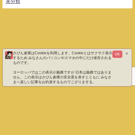
未分類
×
さびん倉庫はCookieを利用します。Cookieとはサクサク表示
OK
するため みなさんのパソコンやスマホの中にだけ保存される
ものです。
ヨーロッパではこの表示が義務ですが 日本は義務ではありま
せん。この表示はさびん倉庫の安全度を表すとともに みなさ
まへ楽しい記事をお約束するものでござりまする。
ホーム
エックス（旧ツイッター）だよ
instagram
YouTube「八重雲」
YouTube「わびさびん」
ご質問などこちら
プライバシーポリシー
English