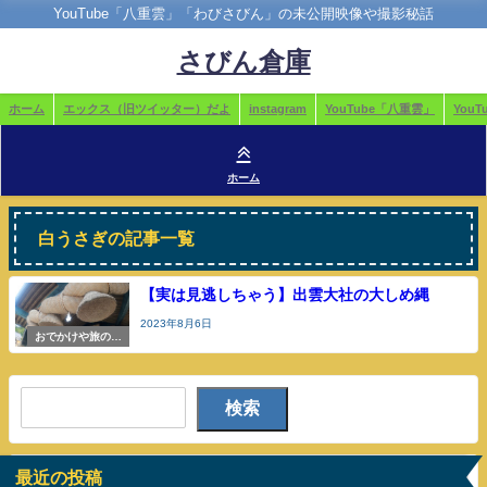
YouTube「八重雲」「わびさびん」の未公開映像や撮影秘話
さびん倉庫
ホーム
エックス（旧ツイッター）だよ
instagram
YouTube「八重雲」
You
ホーム
白うさぎの記事一覧
【実は見逃しちゃう】出雲大社の大しめ縄
2023年8月6日
おでかけや旅の参
考
検索
最近の投稿