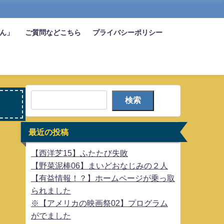
びん」
ご質問などこちら
プライバシーポリシー
検索
最近の投稿
【西洋芝15】ふたたび失敗
【野菜泥棒06】まいどおなじみの２人
【有益情報！？】ホームページが乗っ取
られました
※【アメリカの映画祭02】プログラム
がでました