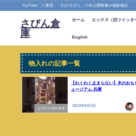
YouTube「八重雲」「わびさびん」の未公開映像や撮影秘話
ホーム
エックス（旧ツイッタ
さびん倉
庫
English
物入れの記事一覧
【わくわく止まらない】木のおも
ュージアム 兵庫
2023年8月3日
おでかけや旅の参考