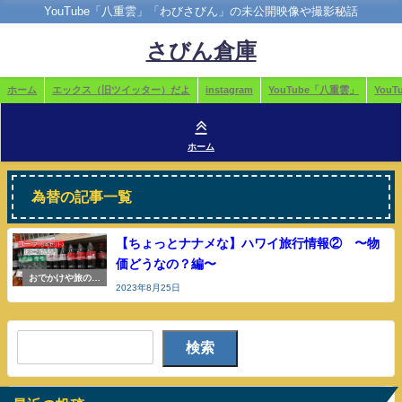
YouTube「八重雲」「わびさびん」の未公開映像や撮影秘話
さびん倉庫
ホーム
エックス（旧ツイッター）だよ
instagram
YouTube「八重雲」
You
ホーム
為替の記事一覧
【ちょっとナナメな】ハワイ旅行情報② 〜物
価どうなの？編〜
おでかけや旅の参
2023年8月25日
考
検索