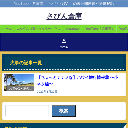
YouTube「八重雲」「わびさびん」の未公開映像や撮影秘話
さびん倉庫
ホーム
エックス（旧ツイッター）だよ
instagram
YouTube「八重雲」
You
ホーム
火事の記事一覧
【ちょっとナナメな】ハワイ旅行情報⑥ 〜小
ネタ編〜
おでかけや旅の参
2023年8月29日
考
検索