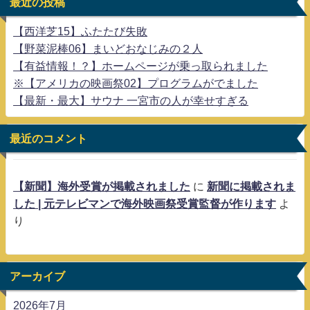
最近の投稿
【西洋芝15】ふたたび失敗
【野菜泥棒06】まいどおなじみの２人
【有益情報！？】ホームページが乗っ取られました
※【アメリカの映画祭02】プログラムがでました
【最新・最大】サウナ 一宮市の人が幸せすぎる
最近のコメント
【新聞】海外受賞が掲載されました
に
新聞に掲載されま
した | 元テレビマンで海外映画祭受賞監督が作ります
よ
り
アーカイブ
2026年7月