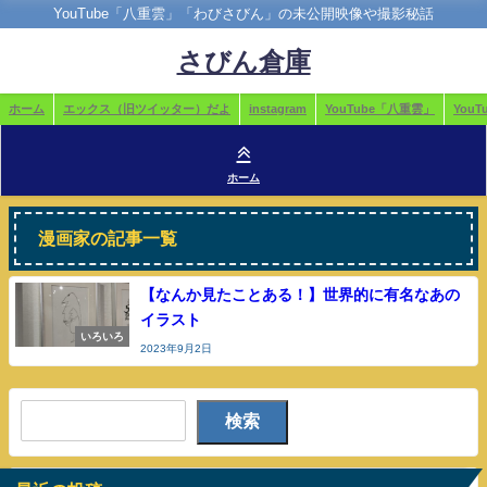
YouTube「八重雲」「わびさびん」の未公開映像や撮影秘話
さびん倉庫
ホーム
エックス（旧ツイッター）だよ
instagram
YouTube「八重雲」
You
ホーム
漫画家の記事一覧
【なんか見たことある！】世界的に有名なあの
イラスト
いろいろ
2023年9月2日
検索