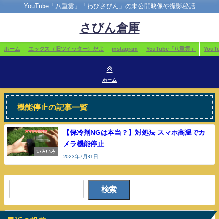
YouTube「八重雲」「わびさびん」の未公開映像や撮影秘話
さびん倉庫
ホーム
エックス（旧ツイッター）だよ
instagram
YouTube「八重雲」
You
ホーム
機能停止の記事一覧
【保冷剤NGは本当？】対処法 スマホ高温でカ
メラ機能停止
いろいろ
2023年7月31日
検索