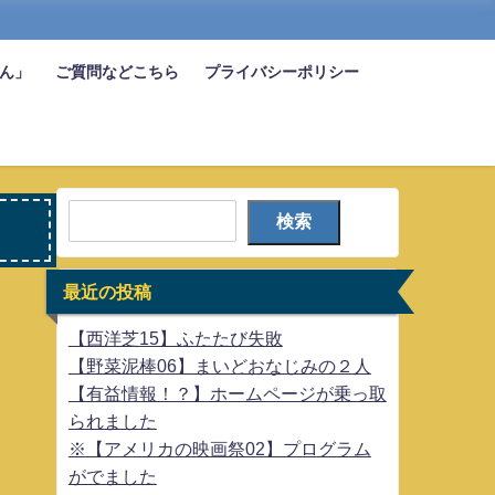
びん」
ご質問などこちら
プライバシーポリシー
検索
最近の投稿
【西洋芝15】ふたたび失敗
【野菜泥棒06】まいどおなじみの２人
【有益情報！？】ホームページが乗っ取
られました
※【アメリカの映画祭02】プログラム
がでました