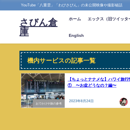
YouTube「八重雲」「わびさびん」の未公開映像や撮影秘話
ホーム
エックス（旧ツイッタ
さびん倉
庫
English
機内サービスの記事一覧
【ちょっとナナメな】ハワイ旅行
① 〜お盆どうなの？編〜
2023年8月24日
おでかけや旅の参考