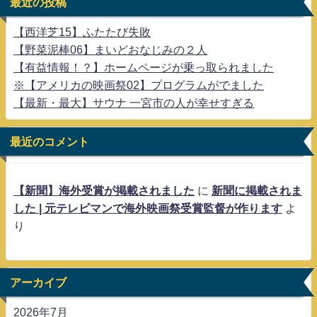
最近の投稿
【西洋芝15】ふたたび失敗
【野菜泥棒06】まいどおなじみの２人
【有益情報！？】ホームページが乗っ取られました
※【アメリカの映画祭02】プログラムがでました
【最新・最大】サウナ 一宮市の人が幸せすぎる
最近のコメント
【新聞】海外受賞が掲載されました
に
新聞に掲載されま
した | 元テレビマンで海外映画祭受賞監督が作ります
よ
り
アーカイブ
2026年7月