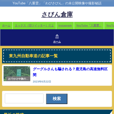
YouTube「八重雲」「わびさびん」の未公開映像や撮影秘話
さびん倉庫
ホーム
エックス（旧ツイッター）だよ
instagram
YouTube「八重雲」
You
ホーム
東九州自動車道の記事一覧
グーグルさんも騙される？鹿児島の高速無料区
間
おでかけや旅の参
2023年6月22日
考
検索