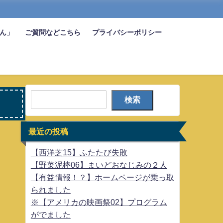
びん」
ご質問などこちら
プライバシーポリシー
検索
最近の投稿
【西洋芝15】ふたたび失敗
【野菜泥棒06】まいどおなじみの２人
【有益情報！？】ホームページが乗っ取
られました
※【アメリカの映画祭02】プログラム
がでました