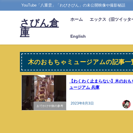
YouTube「八重雲」「わびさびん」の未公開映像や撮影秘話
ホーム
エックス（旧ツイッタ
さびん倉
庫
English
木のおもちゃミュージアムの記事一
【わくわく止まらない】木のおも
ュージアム 兵庫
2023年8月3日
おでかけや旅の参考