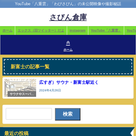
YouTube「八重雲」「わびさびん」の未公開映像や撮影秘話
さびん倉庫
ホーム
エックス（旧ツイッター）だよ
instagram
YouTube「八重雲」
You
ホーム
新富士の記事一覧
広すぎ）サウナ・新富士駅近く
2024年4月26日
サウナやスーパー
銭湯
検索
最近の投稿