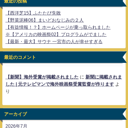
最近の投稿
【西洋芝15】ふたたび失敗
【野菜泥棒06】まいどおなじみの２人
【有益情報！？】ホームページが乗っ取られました
※【アメリカの映画祭02】プログラムがでました
【最新・最大】サウナ 一宮市の人が幸せすぎる
最近のコメント
【新聞】海外受賞が掲載されました
に
新聞に掲載されま
した | 元テレビマンで海外映画祭受賞監督が作ります
よ
り
アーカイブ
2026年7月