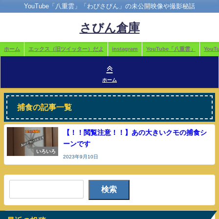
YouTube「八重雲」「わびさびん」の未公開映像や撮影秘話
さびん倉庫
ホーム
エックス（旧ツイッター）だよ
instagram
YouTube「八重雲」
You
ホーム
捕食の記事一覧
【！！閲覧注意！！】あの大きいクモの捕食シ
ーンです
いろいろ
2023年9月10日
検索