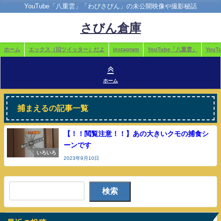
YouTube「八重雲」「わびさびん」の未公開映像や撮影秘話
さびん倉庫
ホーム
エックス（旧ツイッター）だよ
instagram
YouTube「八重雲」
You
ホーム
捕まえるの記事一覧
【！！閲覧注意！！】あの大きいクモの捕食シ
ーンです
いろいろ
2023年9月10日
検索