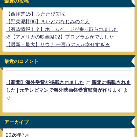
最近の投稿
【西洋芝15】ふたたび失敗
【野菜泥棒06】まいどおなじみの２人
【有益情報！？】ホームページが乗っ取られました
※【アメリカの映画祭02】プログラムがでました
【最新・最大】サウナ 一宮市の人が幸せすぎる
最近のコメント
【新聞】海外受賞が掲載されました
に
新聞に掲載されま
した | 元テレビマンで海外映画祭受賞監督が作ります
よ
り
アーカイブ
2026年7月