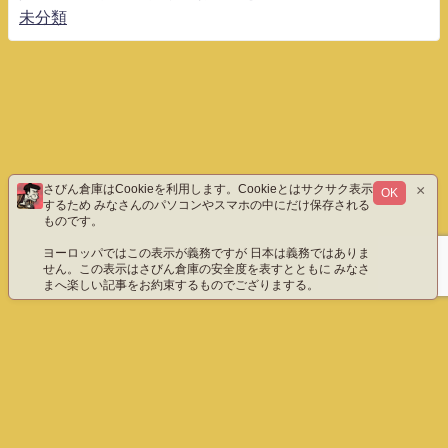
未分類
×
さびん倉庫はCookieを利用します。Cookieとはサクサク表示
OK
するため みなさんのパソコンやスマホの中にだけ保存される
ものです。
ヨーロッパではこの表示が義務ですが 日本は義務ではありま
せん。この表示はさびん倉庫の安全度を表すとともに みなさ
まへ楽しい記事をお約束するものでござりまする。
ホーム
エックス（旧ツイッター）だよ
instagram
YouTube「八重雲」
YouTube「わびさびん」
ご質問などこちら
プライバシーポリシー