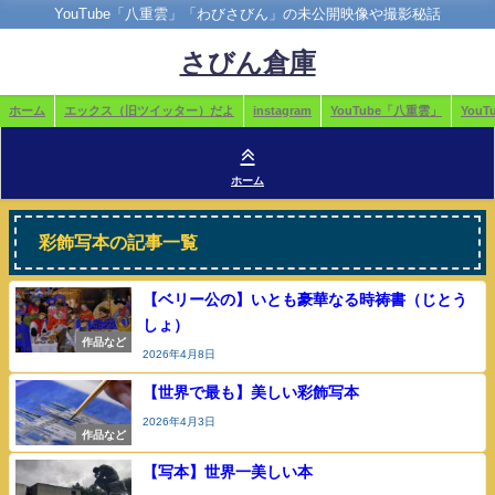
YouTube「八重雲」「わびさびん」の未公開映像や撮影秘話
さびん倉庫
ホーム
エックス（旧ツイッター）だよ
instagram
YouTube「八重雲」
You
ホーム
彩飾写本の記事一覧
【ベリー公の】いとも豪華なる時祷書（じとう
しょ）
作品など
2026年4月8日
【世界で最も】美しい彩飾写本
2026年4月3日
作品など
【写本】世界一美しい本