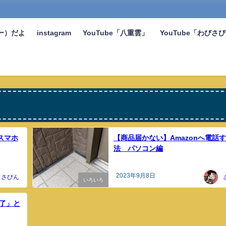
ー）だよ
instagram
YouTube「八重雲」
YouTube「わびさ
スマホ
【商品届かない】Amazonへ電話
法 パソコン編
2023年9月8日
さびん
いろいろ
完了」と