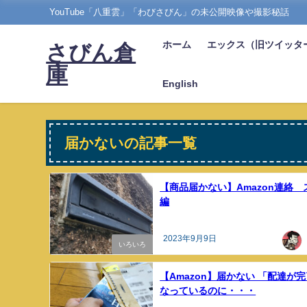
YouTube「八重雲」「わびさびん」の未公開映像や撮影秘話
ホーム
エックス（旧ツイッタ
さびん倉
庫
English
届かないの記事一覧
【商品届かない】Amazon連絡 
編
2023年9月9日
いろいろ
【Amazon】届かない 「配達が
なっているのに・・・