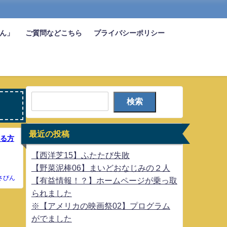
びん」
ご質問などこちら
プライバシーポリシー
検索
最近の投稿
する方
【西洋芝15】ふたたび失敗
【野菜泥棒06】まいどおなじみの２人
さびん
【有益情報！？】ホームページが乗っ取
られました
※【アメリカの映画祭02】プログラム
がでました