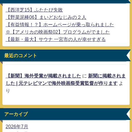
【西洋芝15】ふたたび失敗
【野菜泥棒06】まいどおなじみの２人
【有益情報！？】ホームページが乗っ取られました
※【アメリカの映画祭02】プログラムがでました
【最新・最大】サウナ 一宮市の人が幸せすぎる
最近のコメント
【新聞】海外受賞が掲載されました
に
新聞に掲載されま
した | 元テレビマンで海外映画祭受賞監督が作ります
よ
り
アーカイブ
2026年7月