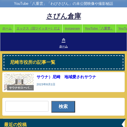
YouTube「八重雲」「わびさびん」の未公開映像や撮影秘話
さびん倉庫
ホーム
エックス（旧ツイッター）だよ
instagram
YouTube「八重雲」
You
ホーム
尼崎市役所の記事一覧
サウナ）尼崎 地域愛されサウナ
2023年8月1日
サウナやスーパー
銭湯
検索
最近の投稿