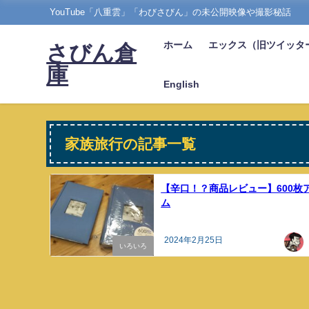
YouTube「八重雲」「わびさびん」の未公開映像や撮影秘話
ホーム
エックス（旧ツイッタ
さびん倉
庫
English
家族旅行の記事一覧
【辛口！？商品レビュー】600枚
ム
2024年2月25日
いろいろ