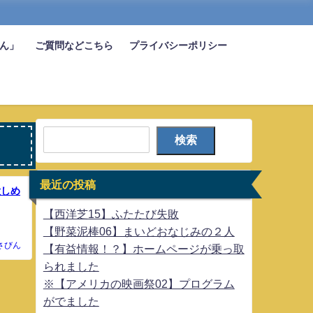
びん」
ご質問などこちら
プライバシーポリシー
検索
最近の投稿
大しめ
【西洋芝15】ふたたび失敗
【野菜泥棒06】まいどおなじみの２人
さびん
【有益情報！？】ホームページが乗っ取
られました
※【アメリカの映画祭02】プログラム
がでました