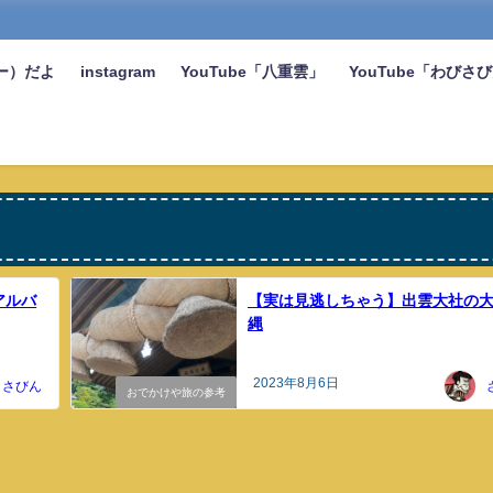
ー）だよ
instagram
YouTube「八重雲」
YouTube「わびさ
アルバ
【実は見逃しちゃう】出雲大社の
縄
2023年8月6日
さびん
おでかけや旅の参考