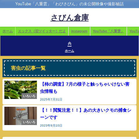
YouTube「八重雲」「わびさびん」の未公開映像や撮影秘話
さびん倉庫
ホーム
エックス（旧ツイッター）だよ
instagram
YouTube「八重雲」
You
ホーム
害虫の記事一覧
【柿の調査】7月の様子と触っちゃいけない害
虫情報も
いろいろ
2025年7月31日
【！！閲覧注意！！】あの大きいクモの捕食シ
ーンです
いろいろ
2023年9月10日