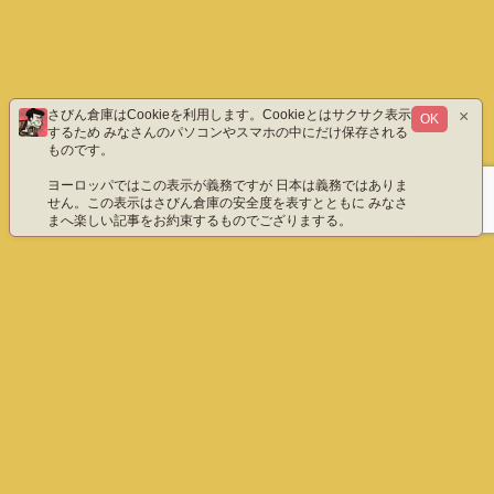
×
さびん倉庫はCookieを利用します。Cookieとはサクサク表示
OK
するため みなさんのパソコンやスマホの中にだけ保存される
ものです。
ヨーロッパではこの表示が義務ですが 日本は義務ではありま
せん。この表示はさびん倉庫の安全度を表すとともに みなさ
まへ楽しい記事をお約束するものでござりまする。
ホーム
エックス（旧ツイッター）だよ
instagram
YouTube「八重雲」
YouTube「わびさびん」
ご質問などこちら
プライバシーポリシー
English
さびん倉庫 All Rights Reserved.
ホーム
ぺージ上部へ