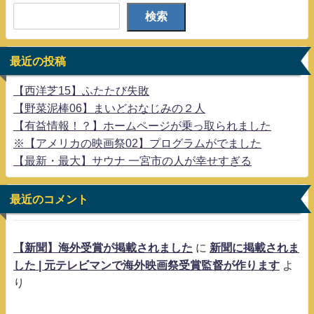
検索
最近の投稿
【西洋芝15】ふたたび失敗
【野菜泥棒06】まいどおなじみの２人
【有益情報！？】ホームページが乗っ取られました
※【アメリカの映画祭02】プログラムがでました
【最新・最大】サウナ 一宮市の人が幸せすぎる
最近のコメント
【新聞】海外受賞が掲載されました
に
新聞に掲載されま
した | 元テレビマンで海外映画祭受賞監督が作ります
よ
り