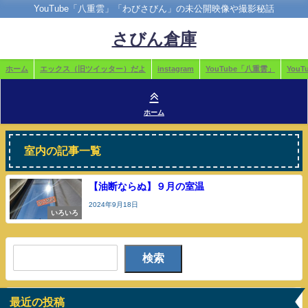
YouTube「八重雲」「わびさびん」の未公開映像や撮影秘話
さびん倉庫
ホーム
エックス（旧ツイッター）だよ
instagram
YouTube「八重雲」
You
ホーム
室内の記事一覧
【油断ならぬ】９月の室温
2024年9月18日
いろいろ
検索
最近の投稿