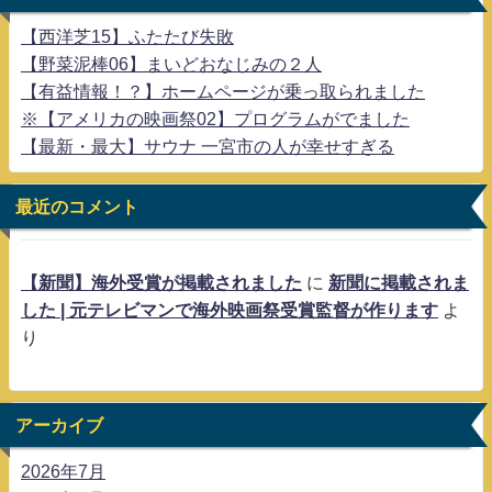
【西洋芝15】ふたたび失敗
【野菜泥棒06】まいどおなじみの２人
【有益情報！？】ホームページが乗っ取られました
※【アメリカの映画祭02】プログラムがでました
【最新・最大】サウナ 一宮市の人が幸せすぎる
最近のコメント
【新聞】海外受賞が掲載されました
に
新聞に掲載されま
した | 元テレビマンで海外映画祭受賞監督が作ります
よ
り
アーカイブ
2026年7月