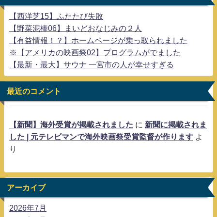
【西洋芝15】ふたたび失敗
【野菜泥棒06】まいどおなじみの２人
【有益情報！？】ホームページが乗っ取られました
※【アメリカの映画祭02】プログラムがでました
【最新・最大】サウナ 一宮市の人が幸せすぎる
最近のコメント
【新聞】海外受賞が掲載されました
に
新聞に掲載されま
した | 元テレビマンで海外映画祭受賞監督が作ります
よ
り
アーカイブ
2026年7月