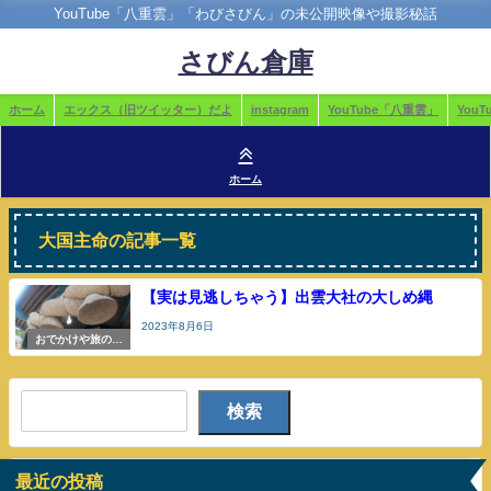
YouTube「八重雲」「わびさびん」の未公開映像や撮影秘話
さびん倉庫
ホーム
エックス（旧ツイッター）だよ
instagram
YouTube「八重雲」
You
ホーム
大国主命の記事一覧
【実は見逃しちゃう】出雲大社の大しめ縄
2023年8月6日
おでかけや旅の参
考
検索
最近の投稿