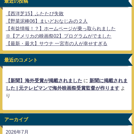
最近の投稿
【西洋芝15】ふたたび失敗
【野菜泥棒06】まいどおなじみの２人
【有益情報！？】ホームページが乗っ取られました
※【アメリカの映画祭02】プログラムがでました
【最新・最大】サウナ 一宮市の人が幸せすぎる
最近のコメント
【新聞】海外受賞が掲載されました
に
新聞に掲載されま
した | 元テレビマンで海外映画祭受賞監督が作ります
よ
り
アーカイブ
2026年7月