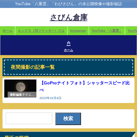
YouTube「八重雲」「わびさびん」の未公開映像や撮影秘話
さびん倉庫
ホーム
エックス（旧ツイッター）だよ
instagram
YouTube「八重雲」
You
ホーム
夜間撮影の記事一覧
【GoProナイトフォト】シャッタースピード比
べ
撮影編集テクニッ
2023年10月4日
クや機材のこと
検索