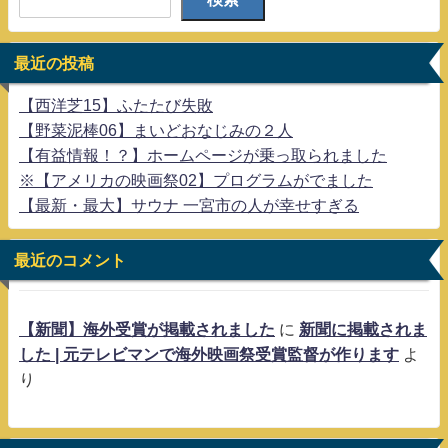
最近の投稿
【西洋芝15】ふたたび失敗
【野菜泥棒06】まいどおなじみの２人
【有益情報！？】ホームページが乗っ取られました
※【アメリカの映画祭02】プログラムがでました
【最新・最大】サウナ 一宮市の人が幸せすぎる
最近のコメント
【新聞】海外受賞が掲載されました
に
新聞に掲載されま
した | 元テレビマンで海外映画祭受賞監督が作ります
よ
り