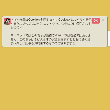
×
さびん倉庫はCookieを利用します。Cookieとはサクサク表示
OK
するため みなさんのパソコンやスマホの中にだけ保存される
ものです。
ヨーロッパではこの表示が義務ですが 日本は義務ではありま
せん。この表示はさびん倉庫の安全度を表すとともに みなさ
まへ楽しい記事をお約束するものでござりまする。
ホーム
エックス（旧ツイッター）だよ
instagram
YouTube「八重雲」
YouTube「わびさびん」
ご質問などこちら
プライバシーポリシー
English
さびん倉庫 All Rights Reserved.
ホーム
ぺージ上部へ