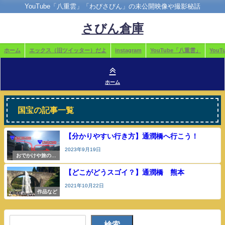
YouTube「八重雲」「わびさびん」の未公開映像や撮影秘話
さびん倉庫
ホーム
エックス（旧ツイッター）だよ
instagram
YouTube「八重雲」
You
ホーム
国宝の記事一覧
【分かりやすい行き方】通潤橋へ行こう！
2023年9月19日
おでかけや旅の参
考
【どこがどうスゴイ？】通潤橋 熊本
2021年10月22日
作品など
検索