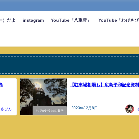
ー）だよ
instagram
YouTube「八重雲」
YouTube「わびさ
島
【駐車場相場も】広島平和記念資
2023年12月8日
さびん
おでかけや旅の参考