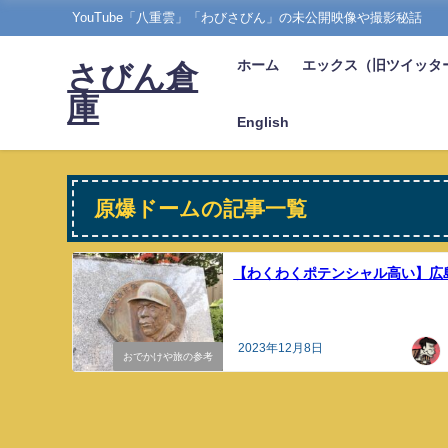
YouTube「八重雲」「わびさびん」の未公開映像や撮影秘話
ホーム
エックス（旧ツイッタ
さびん倉
庫
English
原爆ドームの記事一覧
【わくわくポテンシャル高い】広
2023年12月8日
おでかけや旅の参考