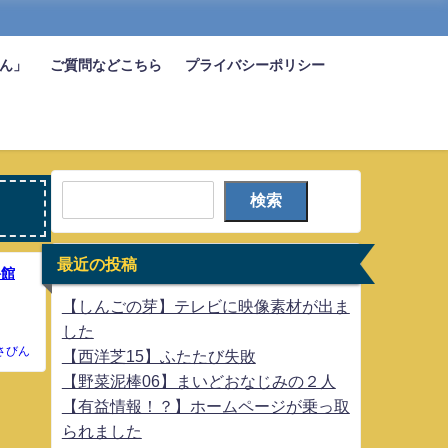
びん」
ご質問などこちら
プライバシーポリシー
検索
最近の投稿
料館
【しんごの芽】テレビに映像素材が出ま
した
さびん
【西洋芝15】ふたたび失敗
【野菜泥棒06】まいどおなじみの２人
【有益情報！？】ホームページが乗っ取
られました