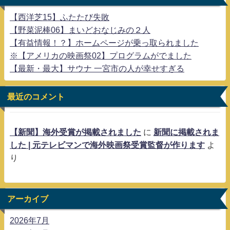
【西洋芝15】ふたたび失敗
【野菜泥棒06】まいどおなじみの２人
【有益情報！？】ホームページが乗っ取られました
※【アメリカの映画祭02】プログラムがでました
【最新・最大】サウナ 一宮市の人が幸せすぎる
最近のコメント
【新聞】海外受賞が掲載されました
に
新聞に掲載されま
した | 元テレビマンで海外映画祭受賞監督が作ります
よ
り
アーカイブ
2026年7月