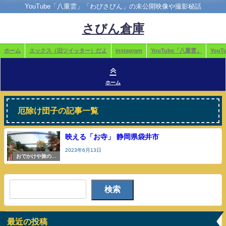
YouTube「八重雲」「わびさびん」の未公開映像や撮影秘話
さびん倉庫
ホーム
エックス（旧ツイッター）だよ
instagram
YouTube「八重雲」
You
ホーム
厄除け団子の記事一覧
映える「お寺」 静岡県袋井市
2023年6月13日
おでかけや旅の参
考
検索
最近の投稿