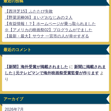
最近の投稿
【西洋芝15】ふたたび失敗
【野菜泥棒06】まいどおなじみの２人
【有益情報！？】ホームページが乗っ取られました
※【アメリカの映画祭02】プログラムがでました
【最新・最大】サウナ 一宮市の人が幸せすぎる
最近のコメント
【新聞】海外受賞が掲載されました
に
新聞に掲載されま
した | 元テレビマンで海外映画祭受賞監督が作ります
よ
り
アーカイブ
2026年7月