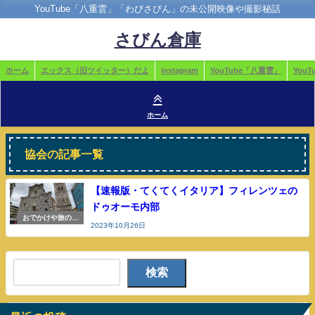
YouTube「八重雲」「わびさびん」の未公開映像や撮影秘話
さびん倉庫
ホーム
エックス（旧ツイッター）だよ
instagram
YouTube「八重雲」
You
ホーム
協会の記事一覧
【速報版・てくてくイタリア】フィレンツェの
ドゥオーモ内部
おでかけや旅の参
2023年10月26日
考
検索