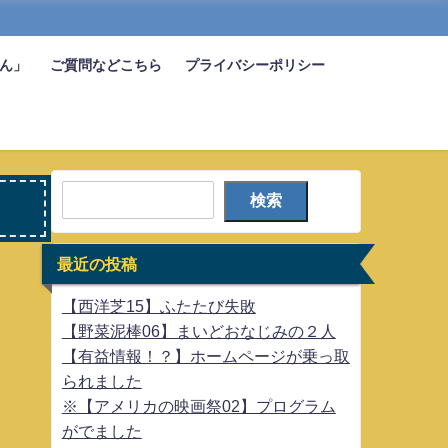
びん」
ご質問などこちら
プライバシーポリシー
検索
最近の投稿
【西洋芝15】ふたたび失敗
【野菜泥棒06】まいどおなじみの２人
【有益情報！？】ホームページが乗っ取
られました
※【アメリカの映画祭02】プログラム
がでました