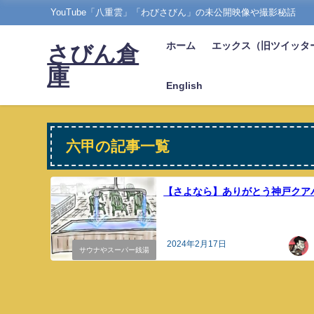
YouTube「八重雲」「わびさびん」の未公開映像や撮影秘話
ホーム
エックス（旧ツイッタ
さびん倉
庫
English
六甲の記事一覧
【さよなら】ありがとう神戸クア
2024年2月17日
サウナやスーパー銭湯