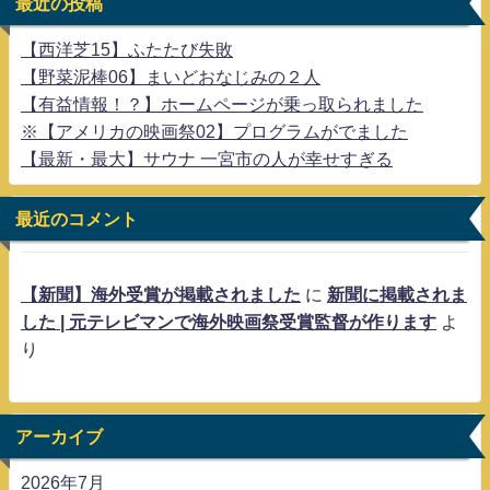
最近の投稿
【西洋芝15】ふたたび失敗
【野菜泥棒06】まいどおなじみの２人
【有益情報！？】ホームページが乗っ取られました
※【アメリカの映画祭02】プログラムがでました
【最新・最大】サウナ 一宮市の人が幸せすぎる
最近のコメント
【新聞】海外受賞が掲載されました
に
新聞に掲載されま
した | 元テレビマンで海外映画祭受賞監督が作ります
よ
り
アーカイブ
2026年7月