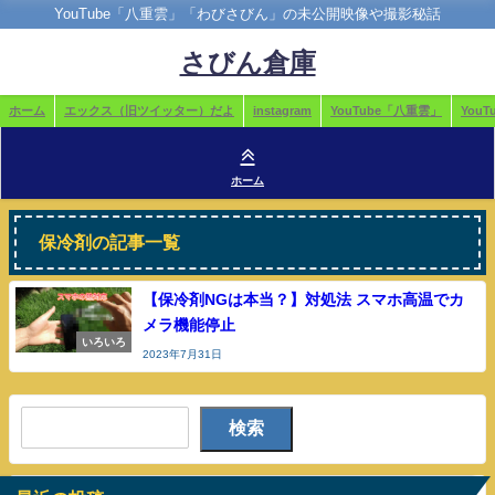
YouTube「八重雲」「わびさびん」の未公開映像や撮影秘話
さびん倉庫
ホーム
エックス（旧ツイッター）だよ
instagram
YouTube「八重雲」
You
ホーム
保冷剤の記事一覧
【保冷剤NGは本当？】対処法 スマホ高温でカ
メラ機能停止
いろいろ
2023年7月31日
検索