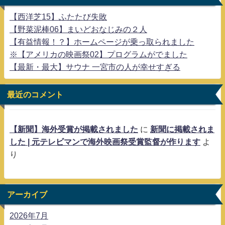
【西洋芝15】ふたたび失敗
【野菜泥棒06】まいどおなじみの２人
【有益情報！？】ホームページが乗っ取られました
※【アメリカの映画祭02】プログラムがでました
【最新・最大】サウナ 一宮市の人が幸せすぎる
最近のコメント
【新聞】海外受賞が掲載されました
に
新聞に掲載されま
した | 元テレビマンで海外映画祭受賞監督が作ります
よ
り
アーカイブ
2026年7月