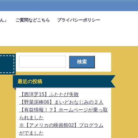
びん」
ご質問などこちら
プライバシーポリシー
検索
最近の投稿
【西洋芝15】ふたたび失敗
【野菜泥棒06】まいどおなじみの２人
【有益情報！？】ホームページが乗っ取
られました
※【アメリカの映画祭02】プログラム
がでました