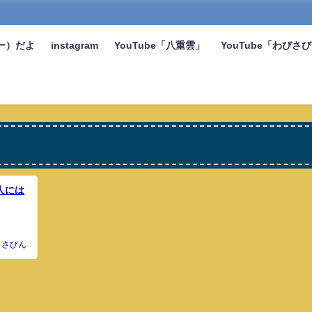
ー）だよ
instagram
YouTube「八重雲」
YouTube「わびさ
人には
さびん