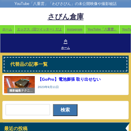
YouTube「八重雲」「わびさびん」の未公開映像や撮影秘話
さびん倉庫
ホーム
エックス（旧ツイッター）だよ
instagram
YouTube「八重雲」
You
ホーム
代替品の記事一覧
【GoPro】電池膨張 取り出せない
2023年9月11日
撮影編集テクニッ
クや機材のこと
検索
最近の投稿