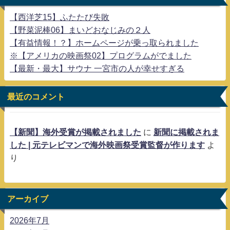
【西洋芝15】ふたたび失敗
【野菜泥棒06】まいどおなじみの２人
【有益情報！？】ホームページが乗っ取られました
※【アメリカの映画祭02】プログラムがでました
【最新・最大】サウナ 一宮市の人が幸せすぎる
最近のコメント
【新聞】海外受賞が掲載されました
に
新聞に掲載されま
した | 元テレビマンで海外映画祭受賞監督が作ります
よ
り
アーカイブ
2026年7月