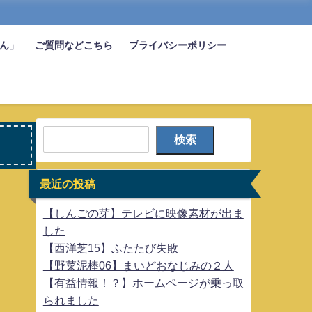
びん」
ご質問などこちら
プライバシーポリシー
検索
最近の投稿
【しんごの芽】テレビに映像素材が出ま
した
【西洋芝15】ふたたび失敗
【野菜泥棒06】まいどおなじみの２人
【有益情報！？】ホームページが乗っ取
られました