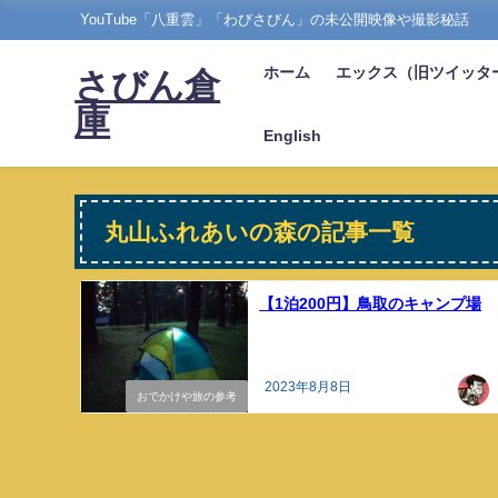
YouTube「八重雲」「わびさびん」の未公開映像や撮影秘話
ホーム
エックス（旧ツイッタ
さびん倉
庫
English
丸山ふれあいの森の記事一覧
【1泊200円】鳥取のキャンプ場
2023年8月8日
おでかけや旅の参考