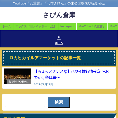
YouTube「八重雲」「わびさびん」の未公開映像や撮影秘話
さびん倉庫
ホーム
エックス（旧ツイッター）だよ
instagram
YouTube「八重雲」
You
ホーム
ロカヒカイルアマーケットの記事一覧
【ちょっとナナメな】ハワイ旅行情報⑤ 〜お
でかけ辛口編〜
おでかけや旅の参
2023年8月28日
考
検索