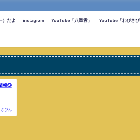
ー）だよ
instagram
YouTube「八重雲」
YouTube「わびさ
情報③
さびん