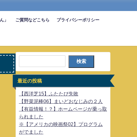
びん」
ご質問などこちら
プライバシーポリシー
検索
最近の投稿
【西洋芝15】ふたたび失敗
【野菜泥棒06】まいどおなじみの２人
【有益情報！？】ホームページが乗っ取
られました
※【アメリカの映画祭02】プログラム
がでました