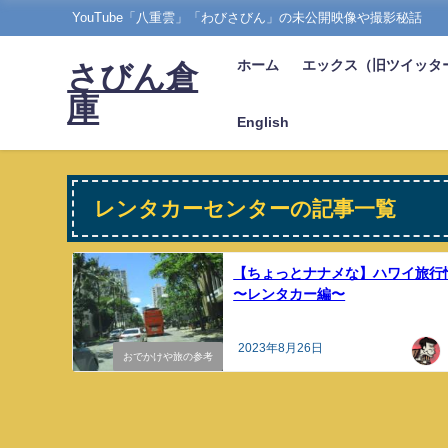
YouTube「八重雲」「わびさびん」の未公開映像や撮影秘話
ホーム
エックス（旧ツイッタ
さびん倉
庫
English
レンタカーセンターの記事一覧
【ちょっとナナメな】ハワイ旅行
〜レンタカー編〜
2023年8月26日
おでかけや旅の参考