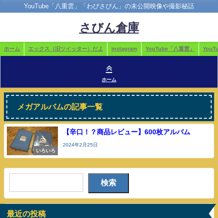
YouTube「八重雲」「わびさびん」の未公開映像や撮影秘話
さびん倉庫
ホーム
エックス（旧ツイッター）だよ
instagram
YouTube「八重雲」
You
ホーム
メガアルバムの記事一覧
【辛口！？商品レビュー】600枚アルバム
2024年2月25日
いろいろ
検索
最近の投稿