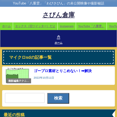
YouTube「八重雲」「わびさびん」の未公開映像や撮影秘話
さびん倉庫
ホーム
エックス（旧ツイッター）だよ
instagram
YouTube「八重雲」
You
ホーム
マイクロsdの記事一覧
ゴープロ素材とりこめない！➡解決
2022年10月11日
撮影編集テクニッ
クや機材のこと
検索
最近の投稿