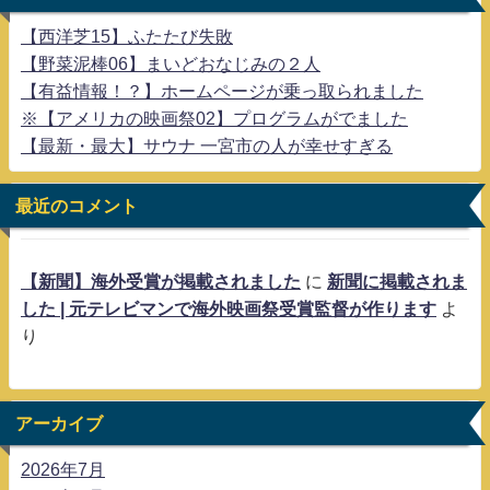
【西洋芝15】ふたたび失敗
【野菜泥棒06】まいどおなじみの２人
【有益情報！？】ホームページが乗っ取られました
※【アメリカの映画祭02】プログラムがでました
【最新・最大】サウナ 一宮市の人が幸せすぎる
最近のコメント
【新聞】海外受賞が掲載されました
に
新聞に掲載されま
した | 元テレビマンで海外映画祭受賞監督が作ります
よ
り
アーカイブ
2026年7月