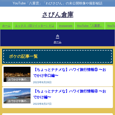
YouTube「八重雲」「わびさびん」の未公開映像や撮影秘話
さびん倉庫
ホーム
エックス（旧ツイッター）だよ
instagram
YouTube「八重雲」
You
ホーム
ポケの記事一覧
【ちょっとナナメな】ハワイ旅行情報⑤ 〜お
でかけ辛口編〜
おでかけや旅の参
2023年8月28日
考
【ちょっとナナメな】ハワイ旅行情報④ 〜お
でかけ編〜
おでかけや旅の参
2023年8月27日
考