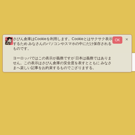
×
さびん倉庫はCookieを利用します。Cookieとはサクサク表示
OK
するため みなさんのパソコンやスマホの中にだけ保存される
ものです。
ヨーロッパではこの表示が義務ですが 日本は義務ではありま
せん。この表示はさびん倉庫の安全度を表すとともに みなさ
まへ楽しい記事をお約束するものでござりまする。
ホーム
エックス（旧ツイッター）だよ
instagram
YouTube「八重雲」
YouTube「わびさびん」
ご質問などこちら
プライバシーポリシー
English
さびん倉庫 All Rights Reserved.
ホーム
ぺージ上部へ