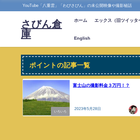
YouTube「八重雲」「わびさびん」の未公開映像や撮影秘話
ホーム
エックス（旧ツイッタ
さびん倉
庫
English
ポイントの記事一覧
富士山の撮影料金３万円！？
2023年5月28日
いろいろ