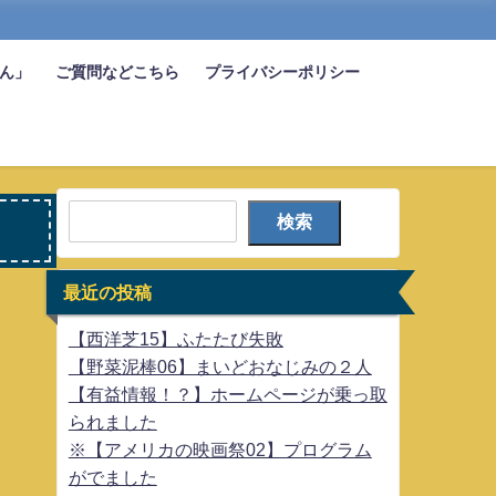
びん」
ご質問などこちら
プライバシーポリシー
検索
最近の投稿
【西洋芝15】ふたたび失敗
【野菜泥棒06】まいどおなじみの２人
【有益情報！？】ホームページが乗っ取
られました
※【アメリカの映画祭02】プログラム
がでました