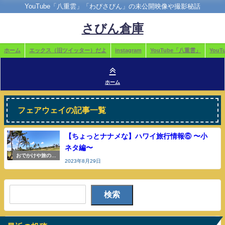
YouTube「八重雲」「わびさびん」の未公開映像や撮影秘話
さびん倉庫
ホーム
エックス（旧ツイッター）だよ
instagram
YouTube「八重雲」
You
ホーム
フェアウェイの記事一覧
【ちょっとナナメな】ハワイ旅行情報⑥ 〜小
ネタ編〜
おでかけや旅の参
2023年8月29日
考
検索