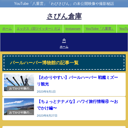
YouTube「八重雲」「わびさびん」の未公開映像や撮影秘話
さびん倉庫
ホーム
エックス（旧ツイッター）だよ
instagram
YouTube「八重雲」
You
ホーム
パールハーバー博物館の記事一覧
【わかりやすい】パールハーバー 戦艦ミズー
リ観光
おでかけや旅の参
2023年9月1日
考
【ちょっとナナメな】ハワイ旅行情報④ 〜お
でかけ編〜
おでかけや旅の参
2023年8月27日
考