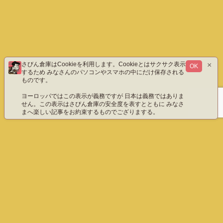
×
さびん倉庫はCookieを利用します。Cookieとはサクサク表示
OK
するため みなさんのパソコンやスマホの中にだけ保存される
ものです。
ヨーロッパではこの表示が義務ですが 日本は義務ではありま
せん。この表示はさびん倉庫の安全度を表すとともに みなさ
まへ楽しい記事をお約束するものでござりまする。
ホーム
エックス（旧ツイッター）だよ
instagram
YouTube「八重雲」
YouTube「わびさびん」
ご質問などこちら
プライバシーポリシー
English
さびん倉庫 All Rights Reserved.
ホーム
ぺージ上部へ