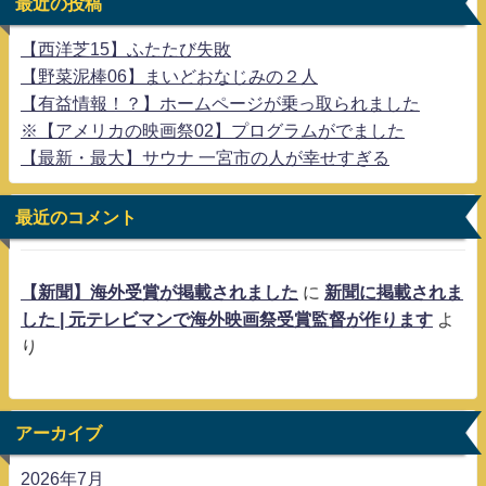
最近の投稿
【西洋芝15】ふたたび失敗
【野菜泥棒06】まいどおなじみの２人
【有益情報！？】ホームページが乗っ取られました
※【アメリカの映画祭02】プログラムがでました
【最新・最大】サウナ 一宮市の人が幸せすぎる
最近のコメント
【新聞】海外受賞が掲載されました
に
新聞に掲載されま
した | 元テレビマンで海外映画祭受賞監督が作ります
よ
り
アーカイブ
2026年7月