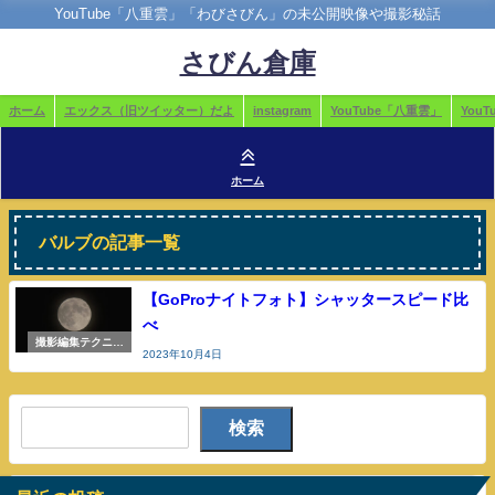
YouTube「八重雲」「わびさびん」の未公開映像や撮影秘話
さびん倉庫
ホーム
エックス（旧ツイッター）だよ
instagram
YouTube「八重雲」
You
ホーム
バルブの記事一覧
【GoProナイトフォト】シャッタースピード比
べ
撮影編集テクニッ
2023年10月4日
クや機材のこと
検索