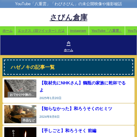
YouTube「八重雲」「わびさびん」の未公開映像や撮影秘話
さびん倉庫
ホーム
エックス（旧ツイッター）だよ
instagram
YouTube「八重雲」
You
ホーム
ハゼノキの記事一覧
【取材先にNHKさん】鶴瓶の家族に乾杯でる
よ
おでかけや旅の参
2025年1月20日
考
【知らなかった】和ろうそくのヒミツ
2024年8月6日
作品など
【手しごと】和ろうそく 前編