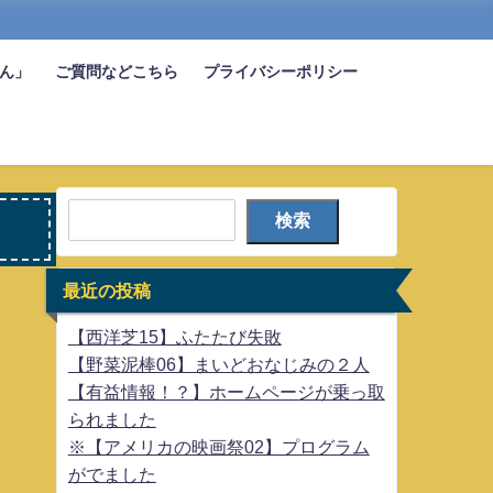
びん」
ご質問などこちら
プライバシーポリシー
検索
最近の投稿
【西洋芝15】ふたたび失敗
【野菜泥棒06】まいどおなじみの２人
【有益情報！？】ホームページが乗っ取
られました
※【アメリカの映画祭02】プログラム
がでました