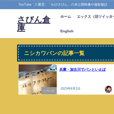
YouTube「八重雲」「わびさびん」の未公開映像や撮影秘話
ホーム
エックス（旧ツイッタ
さびん倉
庫
English
ニシカワパンの記事一覧
兵庫・加古川でパンといえば
2023年8月2日
いろいろ