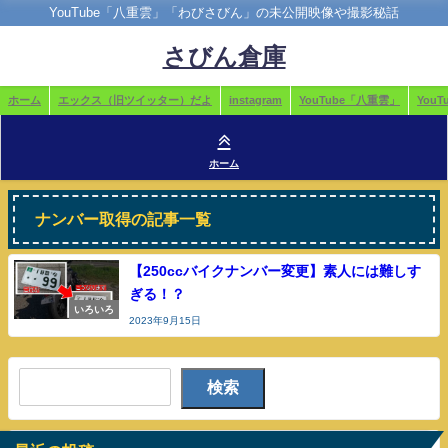
YouTube「八重雲」「わびさびん」の未公開映像や撮影秘話
さびん倉庫
ホーム
エックス（旧ツイッター）だよ
instagram
YouTube「八重雲」
You
ホーム
ナンバー取得の記事一覧
【250ccバイクナンバー変更】素人には難しす
ぎる！？
いろいろ
2023年9月15日
検索