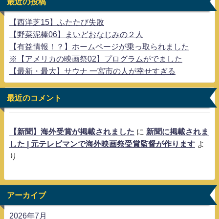
最近の投稿
【西洋芝15】ふたたび失敗
【野菜泥棒06】まいどおなじみの２人
【有益情報！？】ホームページが乗っ取られました
※【アメリカの映画祭02】プログラムがでました
【最新・最大】サウナ 一宮市の人が幸せすぎる
最近のコメント
【新聞】海外受賞が掲載されました
に
新聞に掲載されま
した | 元テレビマンで海外映画祭受賞監督が作ります
よ
り
アーカイブ
2026年7月