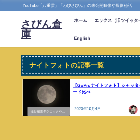
YouTube「八重雲」「わびさびん」の未公開映像や撮影秘話
ホーム
エックス（旧ツイッタ
さびん倉
庫
English
ナイトフォトの記事一覧
【GoProナイトフォト】シャッ
ード比べ
2023年10月4日
撮影編集テクニックや機
材のこと