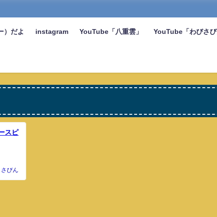
ー）だよ
instagram
YouTube「八重雲」
YouTube「わびさ
タースピ
さびん