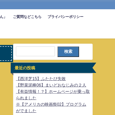
びん」
ご質問などこちら
プライバシーポリシー
検索
最近の投稿
【西洋芝15】ふたたび失敗
【野菜泥棒06】まいどおなじみの２人
【有益情報！？】ホームページが乗っ取
られました
※【アメリカの映画祭02】プログラム
がでました