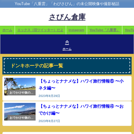
YouTube「八重雲」「わびさびん」の未公開映像や撮影秘話
さびん倉庫
ホーム
エックス（旧ツイッター）だよ
instagram
YouTube「八重雲」
You
ホーム
ドンキホーテの記事一覧
【ちょっとナナメな】ハワイ旅行情報⑥ 〜小
ネタ編〜
おでかけや旅の参
2023年8月29日
考
【ちょっとナナメな】ハワイ旅行情報④ 〜お
でかけ編〜
おでかけや旅の参
2023年8月27日
考