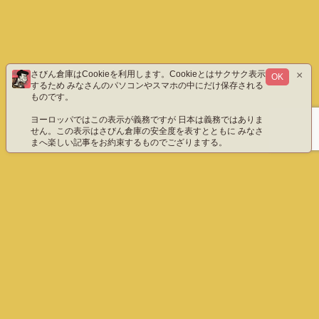
×
さびん倉庫はCookieを利用します。Cookieとはサクサク表示
OK
するため みなさんのパソコンやスマホの中にだけ保存される
ものです。
ヨーロッパではこの表示が義務ですが 日本は義務ではありま
せん。この表示はさびん倉庫の安全度を表すとともに みなさ
まへ楽しい記事をお約束するものでござりまする。
ホーム
エックス（旧ツイッター）だよ
instagram
YouTube「八重雲」
YouTube「わびさびん」
ご質問などこちら
プライバシーポリシー
English
さびん倉庫 All Rights Reserved.
ホーム
ぺージ上部へ