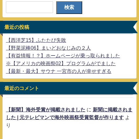
検索
最近の投稿
【西洋芝15】ふたたび失敗
【野菜泥棒06】まいどおなじみの２人
【有益情報！？】ホームページが乗っ取られました
※【アメリカの映画祭02】プログラムがでました
【最新・最大】サウナ 一宮市の人が幸せすぎる
最近のコメント
【新聞】海外受賞が掲載されました
に
新聞に掲載されま
した | 元テレビマンで海外映画祭受賞監督が作ります
よ
り