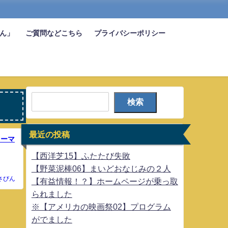
びん」
ご質問などこちら
プライバシーポリシー
検索
最近の投稿
ローマ
【西洋芝15】ふたたび失敗
【野菜泥棒06】まいどおなじみの２人
さびん
【有益情報！？】ホームページが乗っ取
られました
※【アメリカの映画祭02】プログラム
がでました