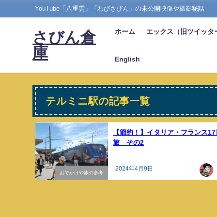
YouTube「八重雲」「わびさびん」の未公開映像や撮影秘話
ホーム
エックス（旧ツイッタ
さびん倉
庫
English
テルミニ駅の記事一覧
【節約！】イタリア・フランス17
旅 その2
2024年4月9日
おでかけや旅の参考