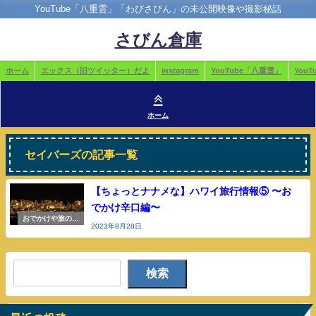
YouTube「八重雲」「わびさびん」の未公開映像や撮影秘話
さびん倉庫
ホーム
エックス（旧ツイッター）だよ
instagram
YouTube「八重雲」
You
ホーム
セイバーズの記事一覧
【ちょっとナナメな】ハワイ旅行情報⑤ 〜お
でかけ辛口編〜
おでかけや旅の参
2023年8月28日
考
検索