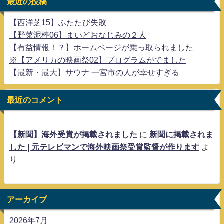
最近の投稿
【西洋芝15】ふたたび失敗
【野菜泥棒06】まいどおなじみの２人
【有益情報！？】ホームページが乗っ取られました
※【アメリカの映画祭02】プログラムがでました
【最新・最大】サウナ 一宮市の人が幸せすぎる
最近のコメント
【新聞】海外受賞が掲載されました
に
新聞に掲載されま
した | 元テレビマンで海外映画祭受賞監督が作ります
よ
り
アーカイブ
2026年7月